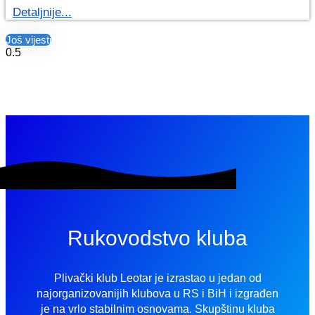
Detaljnije...
Još vijesti
Rukovodstvo kluba
Plivački klub Leotar je izrastao u jedan od
najorganizovanijih klubova u RS i BiH i izgrađen
je na vrlo stabilnim osnovama. Skupštinu kluba