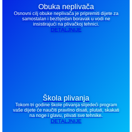
Obuka neplivača
Osnovni cilj obuke neplivača je pripremiti dijete za
samostalan i bezbjedan boravak u vodi ne
insistirajući na plivačkoj tehnici.
DETALJNIJE
Škola plivanja
Tokom tri godine škole plivanja slijedeći program
vaše dijete će naučiti pravilno disati, plutati, skakati
na noge i glavu, plivati sve tehnike.
DETALJNIJE