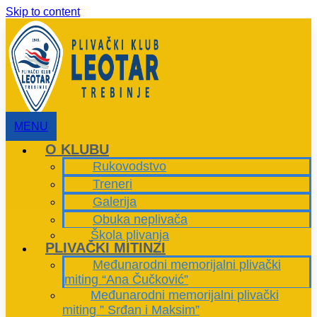
Skip to content
MENU
O KLUBU
Rukovodstvo
Treneri
Galerija
Obuka neplivača
Škola plivanja
PLIVAČKI MITINZI
Međunarodni memorijalni plivački
miting “Ana Čučković”
Međunarodni memorijalni plivački
miting ” Srđan i Maksim”