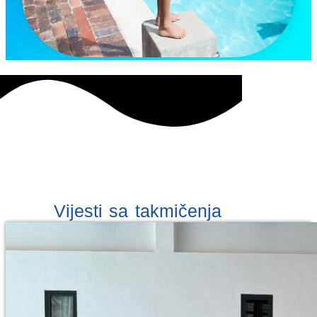
Vijesti sa takmičenja
Plivački klub Leotar je jedan od najboljih i
najtrofejnijih klubova u gradu.