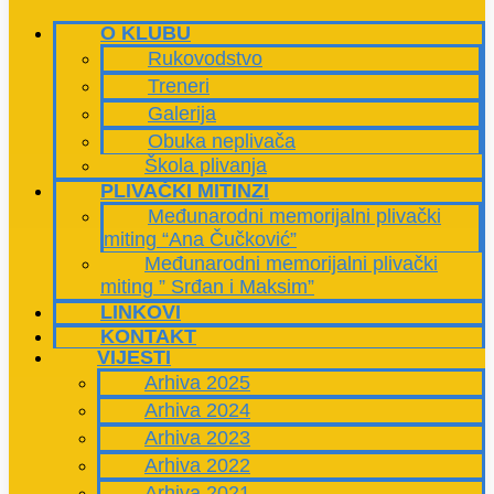
O KLUBU
Rukovodstvo
Treneri
Galerija
Obuka neplivača
Škola plivanja
PLIVAČKI MITINZI
Međunarodni memorijalni plivački
miting “Ana Čučković”
Međunarodni memorijalni plivački
miting ” Srđan i Maksim”
LINKOVI
KONTAKT
VIJESTI
Arhiva 2025
Arhiva 2024
Arhiva 2023
Arhiva 2022
Arhiva 2021