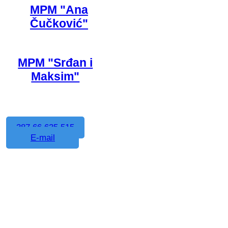
MPM "Ana
Čučković"
MPM "Srđan i
Maksim"
387 66 635 515
E-mail