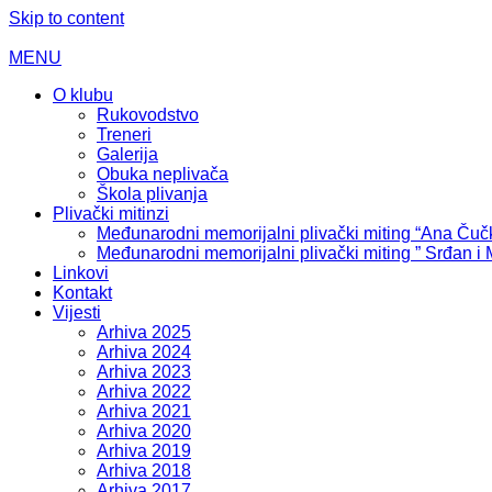
Skip to content
MENU
O klubu
Rukovodstvo
Treneri
Galerija
Obuka neplivača
Škola plivanja
Plivački mitinzi
Međunarodni memorijalni plivački miting “Ana Čuč
Međunarodni memorijalni plivački miting ” Srđan i
Linkovi
Kontakt
Vijesti
Arhiva 2025
Arhiva 2024
Arhiva 2023
Arhiva 2022
Arhiva 2021
Arhiva 2020
Arhiva 2019
Arhiva 2018
Arhiva 2017