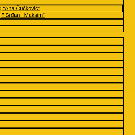
g “Ana Čučković”
g ” Srđan i Maksim”