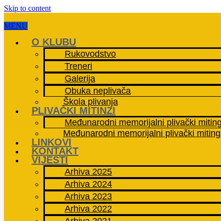
Skip to content
MENU
O KLUBU
Rukovodstvo
Treneri
Galerija
Obuka neplivača
Škola plivanja
PLIVAČKI MITINZI
Međunarodni memorijalni plivački mitin
Međunarodni memorijalni plivački miting
LINKOVI
KONTAKT
VIJESTI
Arhiva 2025
Arhiva 2024
Arhiva 2023
Arhiva 2022