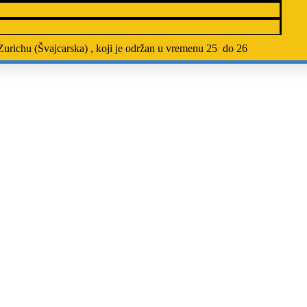
urichu (Švajcarska) , koji je održan u vremenu 25 do 26