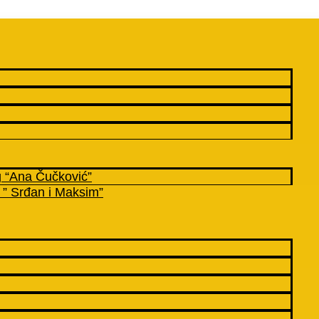
g “Ana Čučković”
 ” Srđan i Maksim”