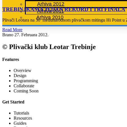
Arhiva 2012
TREBINJKAMA JEDAN REKORD I TRI FINALA
Arhiva 2011
Arhiva 2010
Plivači Leotara na 30 međunarodnom plivačkom mitingu Hi Point u Z
Read More
Brano
27. Februara 2012.
© Plivački klub Leotar Trebinje
Features
Overview
Design
Programming
Collaborate
Coming Soon
Get Started
Tutorials
Resources
Guides