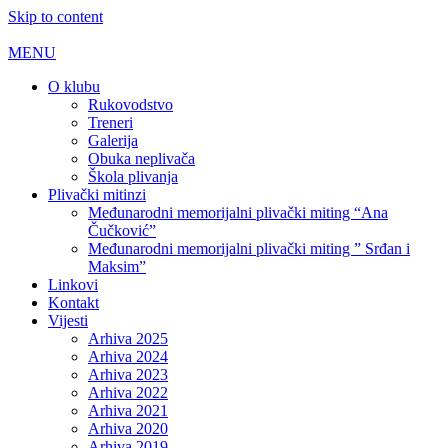
Skip to content
MENU
O klubu
Rukovodstvo
Treneri
Galerija
Obuka neplivača
Škola plivanja
Plivački mitinzi
Međunarodni memorijalni plivački miting “Ana
Čučković”
Međunarodni memorijalni plivački miting ” Srđan i
Maksim”
Linkovi
Kontakt
Vijesti
Arhiva 2025
Arhiva 2024
Arhiva 2023
Arhiva 2022
Arhiva 2021
Arhiva 2020
Arhiva 2019