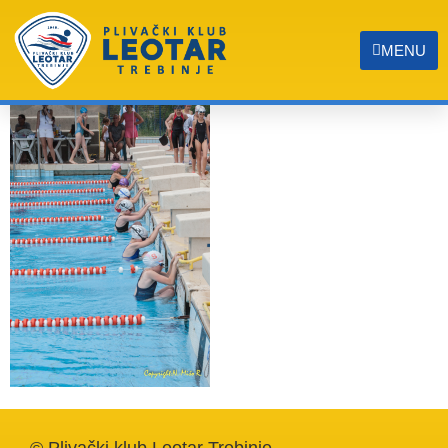
IMG_6456
MENU
© Plivački klub Leotar Trebinje