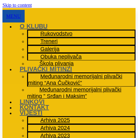
Skip to content
MENU
O KLUBU
Rukovodstvo
Treneri
Galerija
Obuka neplivača
Škola plivanja
PLIVAČKI MITINZI
Međunarodni memorijalni plivački
miting “Ana Čučković”
Međunarodni memorijalni plivački
miting ” Srđan i Maksim”
LINKOVI
KONTAKT
VIJESTI
Arhiva 2025
Arhiva 2024
Arhiva 2023