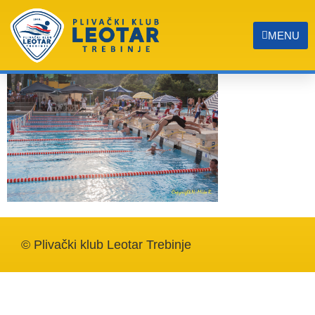
IMG_6599
MENU
© Plivački klub Leotar Trebinje