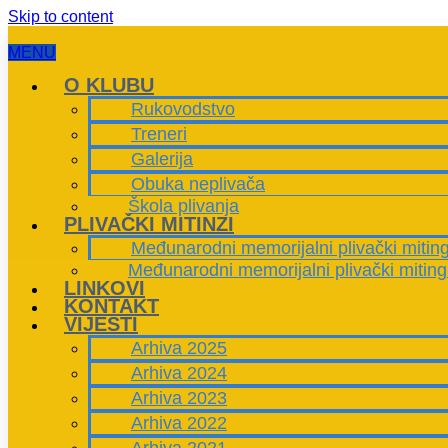
Skip to content
MENU
O KLUBU
Rukovodstvo
Treneri
Galerija
Obuka neplivača
Škola plivanja
PLIVAČKI MITINZI
Međunarodni memorijalni plivački mitin
Međunarodni memorijalni plivački miting
LINKOVI
KONTAKT
VIJESTI
Arhiva 2025
Arhiva 2024
Arhiva 2023
Arhiva 2022