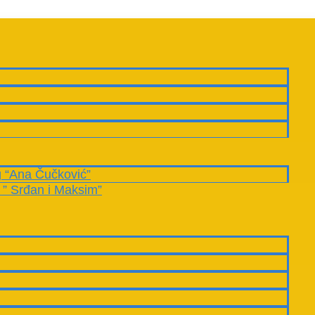
g “Ana Čučković”
 ” Srđan i Maksim”