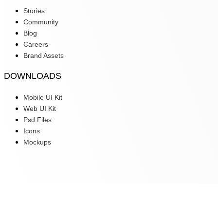
Stories
Community
Blog
Careers
Brand Assets
DOWNLOADS
Mobile UI Kit
Web UI Kit
Psd Files
Icons
Mockups