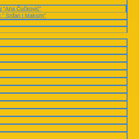
g “Ana Čučković”
g ” Srđan i Maksim”