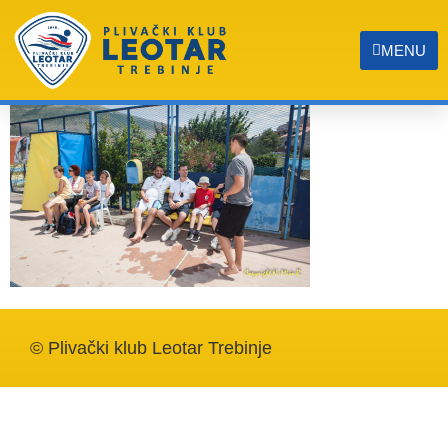
IMG_6856
MENU
© Plivački klub Leotar Trebinje