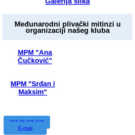
Galerija slika
Međunarodni plivački mitinzi u
organizaciji našeg kluba
MPM "Ana
Čučković"
MPM "Srđan i
Maksim"
387 66 635 515
E-mail