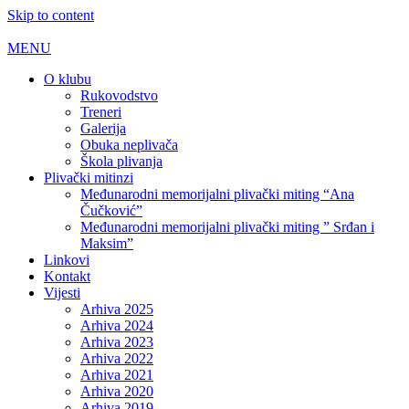
Skip to content
MENU
O klubu
Rukovodstvo
Treneri
Galerija
Obuka neplivača
Škola plivanja
Plivački mitinzi
Međunarodni memorijalni plivački miting “Ana
Čučković”
Međunarodni memorijalni plivački miting ” Srđan i
Maksim”
Linkovi
Kontakt
Vijesti
Arhiva 2025
Arhiva 2024
Arhiva 2023
Arhiva 2022
Arhiva 2021
Arhiva 2020
Arhiva 2019