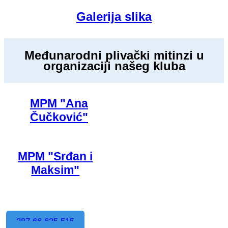
Galerija slika
Međunarodni plivački mitinzi u
organizaciji našeg kluba
MPM "Ana
Čučković"
MPM "Srđan i
Maksim"
387 66 635 515