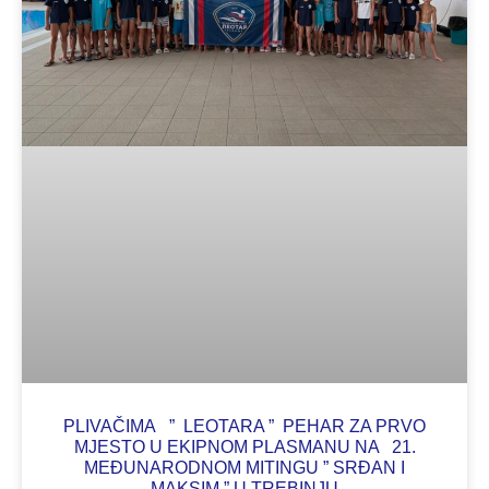
PLIVAČIMA ” LEOTARA ” PEHAR ZA PRVO
MJESTO U EKIPNOM PLASMANU NA 21.
MEĐUNARODNOM MITINGU ” SRĐAN I
MAKSIM ” U TREBINJU