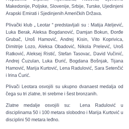
Makedonije, Poljske, Slovenije, Srbije, Turske, Ujedinjeni
Arapski Emirati i Sjedinjenih Američkih Država.
Plivački klub „ Leotar “ predstavljali su : Matija Ateljević,
Luka Berak, Aleksa Bogdanović, Damjan Bokun, Đorđe
Grubač, Uroš Hamović, Andrej Kisin, Vito Koprivica,
Dimitrije Lozo, Aleksa Obadović, Nikola Prelević, Uroš
Ratković, Aleksej Ristić, Stefan Tasovac, David Vučinić,
Andrej Ćuzulan, Luka Đurić, Bogdana Bošnjak, Tijana
Hamović, Marija Kurtović, Lena Radulović, Sara Setenčić
i Irina Ćurić.
Plivači Leotara osvojili su ukupno dvanaest medalja od
čega su tri zlatne, tri srebrne i šest bronzanih.
Zlatne medalje osvojili su:
Lena Radulović
u
disciplinama 50 i 100 metara slobodno i
Marija Kurtović
u
disciplini 50 metara leđno.