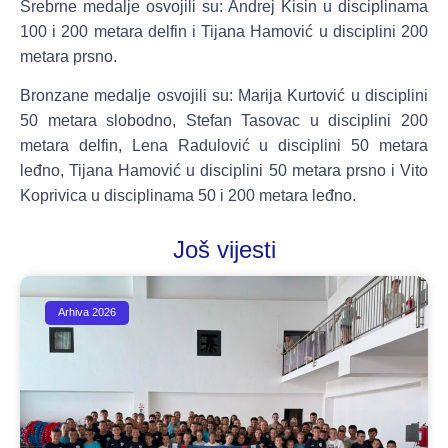
Srebrne medalje osvojili su:
Andrej Kisin
u disciplinama
100 i 200 metara delfin i
Tijana Hamović
u disciplini 200
metara prsno.
Bronzane medalje osvojili su:
Marija Kurtović
u disciplini
50 metara slobodno,
Stefan Tasovac
u disciplini 200
metara delfin,
Lena Radulović
u disciplini 50 metara
leđno,
Tijana Hamović
u disciplini 50 metara prsno i
Vito
Koprivica
u disciplinama 50 i 200 metara leđno.
Još vijesti
Arhiva 2026