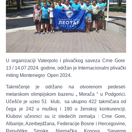
U organizaciji Vaterpolo i plivačkog saveza Crne Gore
13 / 14.07.2024. godine, održan je Internacionalni plivački
miting Montenegro Open 2024.
Takmičenje je održano na otvorenom pedeset-
metarskom olimpijskom bazenu „ Morača “ u Podgorici.
Učešće je uzeo 51 klub, sa ukupno 422 takmičara od
čega je 242 u muškoj i 180 u ženskoj konkurenciji.
Klubovi učesnici su iz sledećih zemalja : Crne Gore,
Albanije, Azerbejdžana, Federacije Bosne i Hercegovine,
Republike Srpske, Njemačka, Kosova, Sjeverne