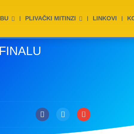
UBU
PLIVAČKI MITINZI
LINKOVI
K
FINALU