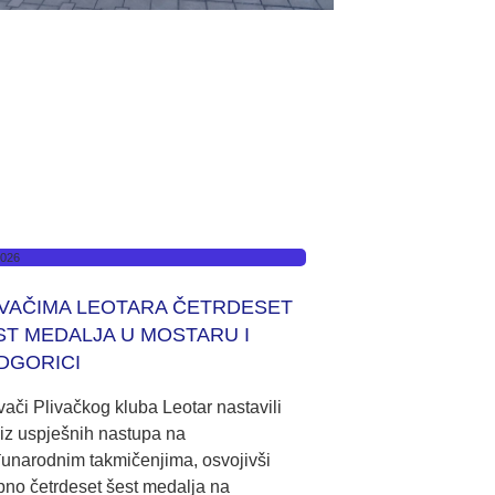
2026
IVAČIMA LEOTARA ČETRDESET
ST MEDALJA U MOSTARU I
DGORICI
ači Plivačkog kluba Leotar nastavili
iz uspješnih nastupa na
unarodnim takmičenjima, osvojivši
no četrdeset šest medalja na