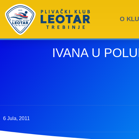
O KL
IVANA U POLU
6 Jula, 2011