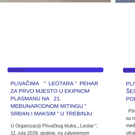
Arhiva 2026
Arhiva 
PLIVAČIMA ” LEOTARA ” PEHAR
PL
ZA PRVO MJESTO U EKIPNOM
ŠE
PLASMANU NA 21.
PO
MEĐUNARODNOM MITINGU ”
Pliv
SRĐAN I MAKSIM ” U TREBINJU
su n
međ
U Organizaciji Plivačkog kluba „ Leotar “,
ukup
11. jula 2026. godine, na zatvorenom