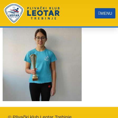
slika
MENU
© Plivački klub Leotar Trebinje