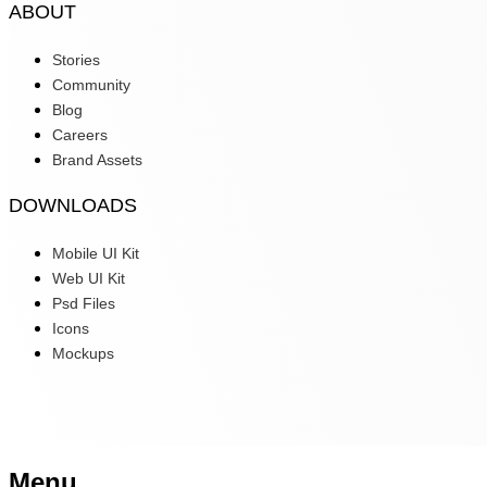
ABOUT
Stories
Community
Blog
Careers
Brand Assets
DOWNLOADS
Mobile UI Kit
Web UI Kit
Psd Files
Icons
Mockups
Menu