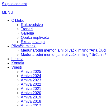
Skip to content
MENU
O klubu
Rukovodstvo
Treneri
Galerija
Obuka neplivača
Škola plivanja
Plivački mitinzi
Međunarodni memorijalni plivački miting “Ana Čuč
Međunarodni memorijalni plivački miting ” Srđan i
Linkovi
Kontakt
Vijesti
Arhiva 2025
Arhiva 2024
Arhiva 2023
Arhiva 2022
Arhiva 2021
Arhiva 2020
Arhiva 2019
Arhiva 2018
Arhiva 2017