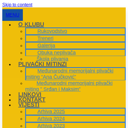
Skip to content
MENU
O KLUBU
Rukovodstvo
Treneri
Galerija
Obuka neplivača
Škola plivanja
PLIVAČKI MITINZI
Međunarodni memorijalni plivački
miting “Ana Čučković”
Međunarodni memorijalni plivački
miting ” Srđan i Maksim”
LINKOVI
KONTAKT
VIJESTI
Arhiva 2025
Arhiva 2024
Arhiva 2023