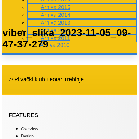
Arhiva 2015
Arhiva 2014
Arhiva 2013
viber_slika_2023-11-05_09-
Arhiva 2012
Arhiva 2011
47-37-279
Arhiva 2010
© Plivački klub Leotar Trebinje
FEATURES
Overview
Design