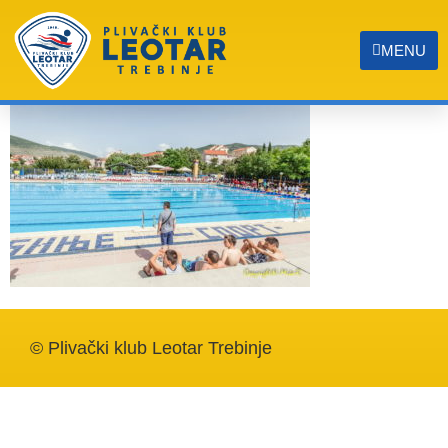
IMG_5371
MENU
© Plivački klub Leotar Trebinje