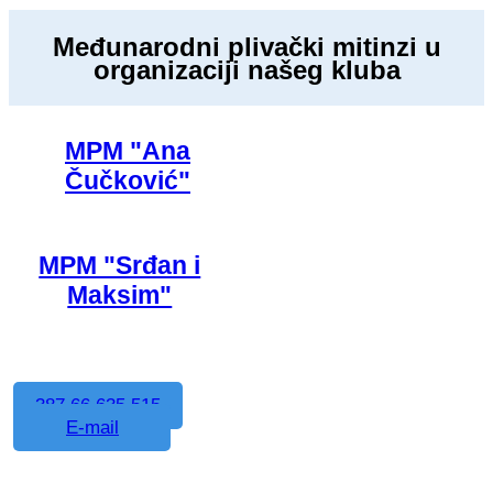
Međunarodni plivački mitinzi u
organizaciji našeg kluba
MPM "Ana
Čučković"
MPM "Srđan i
Maksim"
387 66 635 515
E-mail