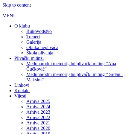
Skip to content
MENU
O klubu
Rukovodstvo
Treneri
Galerija
Obuka neplivača
Škola plivanja
Plivački mitinzi
Međunarodni memorijalni plivački miting “Ana
Čučković”
Međunarodni memorijalni plivački miting ” Srđan i
Maksim”
Linkovi
Kontakt
Vijesti
Arhiva 2025
Arhiva 2024
Arhiva 2023
Arhiva 2022
Arhiva 2021
Arhiva 2020
Arhiva 2019