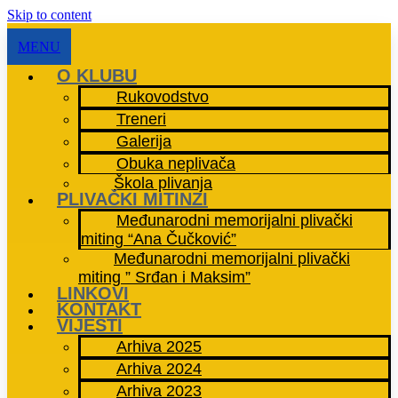
Skip to content
MENU
O KLUBU
Rukovodstvo
Treneri
Galerija
Obuka neplivača
Škola plivanja
PLIVAČKI MITINZI
Međunarodni memorijalni plivački
miting “Ana Čučković”
Međunarodni memorijalni plivački
miting ” Srđan i Maksim”
LINKOVI
KONTAKT
VIJESTI
Arhiva 2025
Arhiva 2024
Arhiva 2023