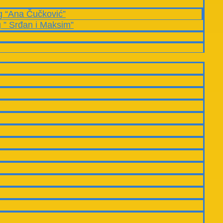
g “Ana Čučković”
g ” Srđan i Maksim”