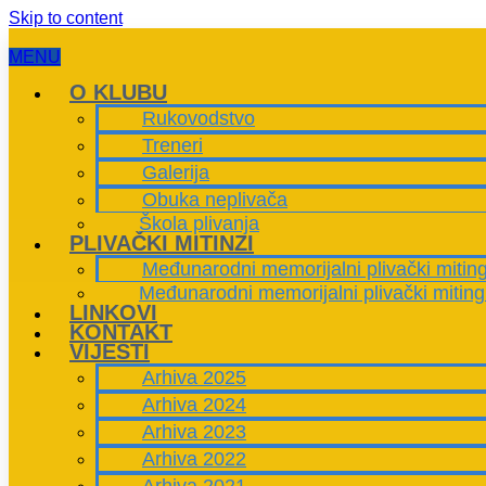
Skip to content
MENU
O KLUBU
Rukovodstvo
Treneri
Galerija
Obuka neplivača
Škola plivanja
PLIVAČKI MITINZI
Međunarodni memorijalni plivački mitin
Međunarodni memorijalni plivački miting
LINKOVI
KONTAKT
VIJESTI
Arhiva 2025
Arhiva 2024
Arhiva 2023
Arhiva 2022