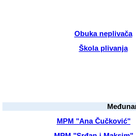
Obuka neplivača
Škola plivanja
Međunaro
MPM "Ana Čučković"
MPM "Srđan i Maksim"