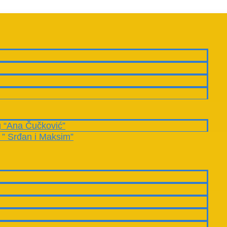
g “Ana Čučković”
 ” Srđan i Maksim”