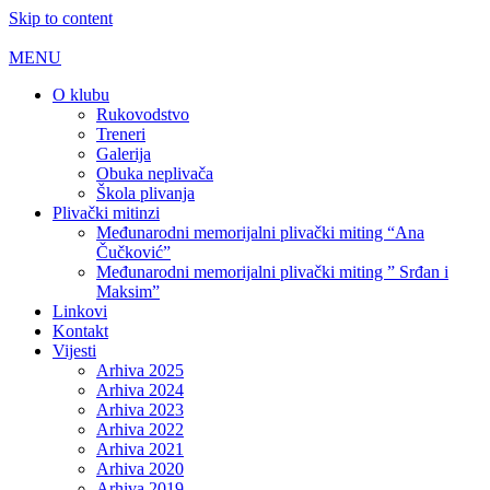
Skip to content
MENU
O klubu
Rukovodstvo
Treneri
Galerija
Obuka neplivača
Škola plivanja
Plivački mitinzi
Međunarodni memorijalni plivački miting “Ana
Čučković”
Međunarodni memorijalni plivački miting ” Srđan i
Maksim”
Linkovi
Kontakt
Vijesti
Arhiva 2025
Arhiva 2024
Arhiva 2023
Arhiva 2022
Arhiva 2021
Arhiva 2020
Arhiva 2019