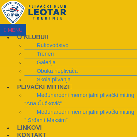
Skip
to
content
MENU
O KLUBU
Rukovodstvo
Treneri
Galerija
Obuka neplivača
Škola plivanja
PLIVAČKI MITINZI
Međunarodni memorijalni plivački miting
“Ana Čučković”
Međunarodni memorijalni plivački miting
” Srđan i Maksim”
LINKOVI
KONTAKT