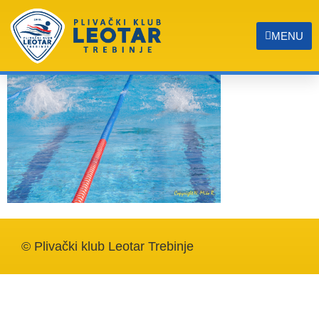
IMG_9384
MENU
© Plivački klub Leotar Trebinje