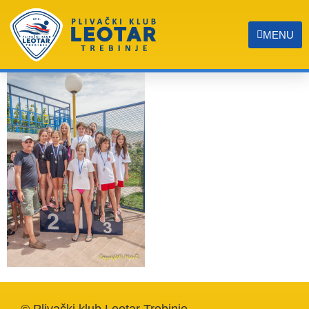
IMG_9450
MENU
© Plivački klub Leotar Trebinje