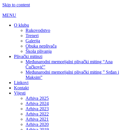
Skip to content
MENU
O klubu
Rukovodstvo
Treneri
Galerija
Obuka neplivača
Škola plivanja
Plivački mitinzi
Međunarodni memorijalni plivački miting “Ana
Čučković”
Međunarodni memorijalni plivački miting ” Srđan i
Maksim”
Linkovi
Kontakt
Vijesti
Arhiva 2025
Arhiva 2024
Arhiva 2023
Arhiva 2022
Arhiva 2021
Arhiva 2020
Arhiva 2019