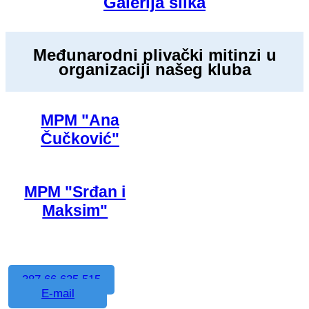
Galerija slika
Međunarodni plivački mitinzi u
organizaciji našeg kluba
MPM "Ana
Čučković"
MPM "Srđan i
Maksim"
387 66 635 515
E-mail