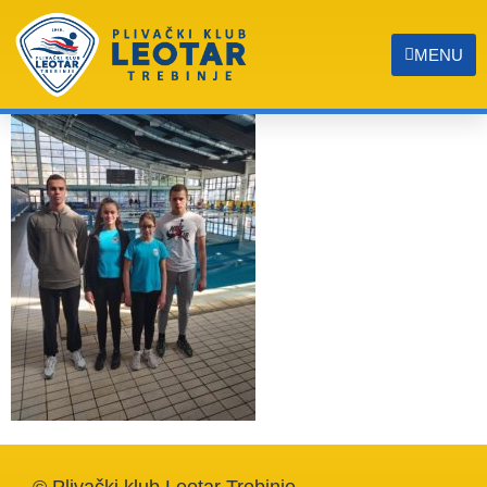
20200216_111934
MENU
© Plivački klub Leotar Trebinje