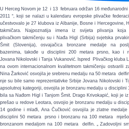
U Herceg Novom je 12 i 13 februara održan 16 međunarodni i
2011 “, koji se nalazi u kalendaru evropske plivačke federa
učestvovalo je 27 klubova iz Albanije, Bosne i Hercegovine, H
takmičara. Najpoznatija imena iz svijeta plivanja koj
plivačkom takmičenju su i Nađa Higl (Srbija) svjetska prvak
Šmit (Slovenija), osvajačica bronzane medalje na po
bazenima, takođe u disciplini 200 metara prsno, kao i re
Jovana Nikolovski i Tanja Vukanović. Ispred Plivačkog kluba Le
na ovom internacionalnom kvalitetnom takmičenju ostvarili za
Nina Žarković osvojila je srebrenu medalju na 50 metara delfi
nje su bile samo reprezentativke Srbije Jovana Nikolovski i T
apsolutnoj kategoriji, osvojila je bronzanu medalju u disciplin
bila sa Nađom Higl i Tanjom Šmit. Drago Krivokapić, koji je 
prešao u redove Leotara, osvojio je bronzanu medalju u disci
14 godine i mlađi, Ana Čučković osvojila je zlatne medalj
disciplini 50 metara prsno i bronzanu na 100 metara mješovi
bronzanom medaljom na 100 metara delfin.
„ Zadovoljni sm