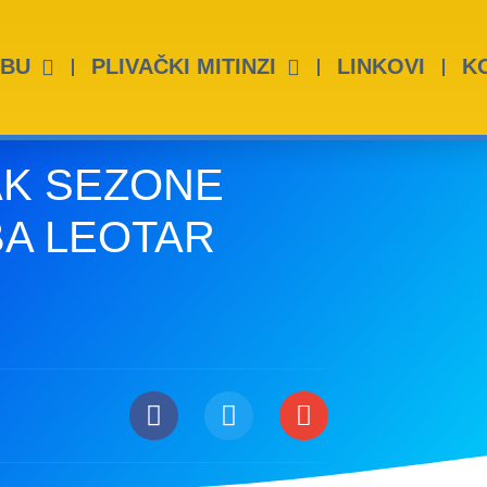
UBU
PLIVAČKI MITINZI
LINKOVI
K
AK SEZONE
BA LEOTAR