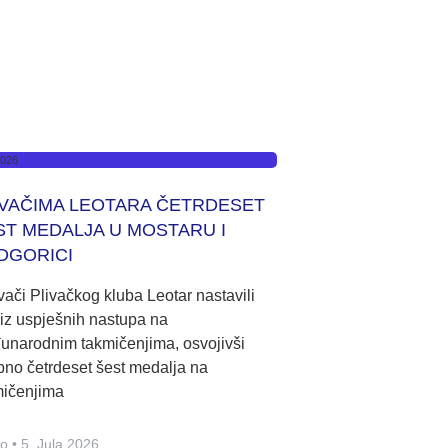
2026
IVAČIMA LEOTARA ČETRDESET
ST MEDALJA U MOSTARU I
DGORICI
ači Plivačkog kluba Leotar nastavili
iz uspješnih nastupa na
unarodnim takmičenjima, osvojivši
no četrdeset šest medalja na
mičenjima
no
5. Jula 2026.