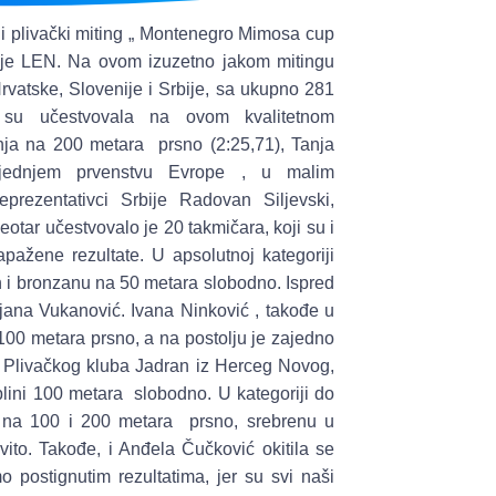
 plivački miting „ Montenegro Mimosa cup
cije LEN. Na ovom izuzetno jakom mitingu
rvatske, Slovenije i Srbije, sa ukupno 281
a su učestvovala na ovom kvalitetnom
inja na 200 metara prsno (2:25,71), Tanja
sljednjem prvenstvu Evrope , u malim
prezentativci Srbije Radovan Siljevski,
otar učestvovalo je 20 takmičara, koji su i
pažene rezultate. U apsolutnoj kategoriji
n i bronzanu na 50 metara slobodno. Ispred
ijana Vukanović. Ivana Ninković , takođe u
i 100 metara prsno, a na postolju je zajedno
iz Plivačkog kluba Jadran iz Herceg Novog,
plini 100 metara slobodno. U kategoriji do
e na 100 i 200 metara prsno, srebrenu u
to. Takođe, i Anđela Čučković okitila se
o postignutim rezultatima, jer su svi naši