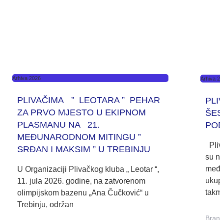
Arhiva 2026
Arhiva 
PLIVAČIMA ” LEOTARA ” PEHAR
PL
ZA PRVO MJESTO U EKIPNOM
ŠE
PLASMANU NA 21.
PO
MEĐUNARODNOM MITINGU ”
Pliv
SRĐAN I MAKSIM ” U TREBINJU
su n
međ
U Organizaciji Plivačkog kluba „ Leotar “,
ukup
11. jula 2026. godine, na zatvorenom
tak
olimpijskom bazenu „Ana Čučković“ u
Trebinju, održan
Bra