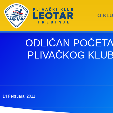
O KL
ODLIČAN POČET
PLIVAČKOG KLU
14 Februara, 2011