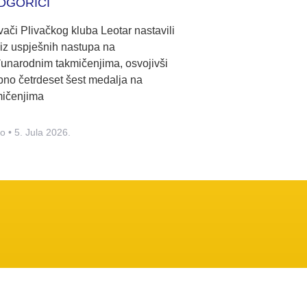
DGORICI
ači Plivačkog kluba Leotar nastavili
iz uspješnih nastupa na
unarodnim takmičenjima, osvojivši
no četrdeset šest medalja na
mičenjima
no
5. Jula 2026.