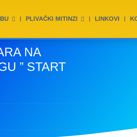
UBU
PLIVAČKI MITINZI
LINKOVI
K
ARA NA
GU ” START