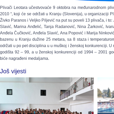
Plivači Leotara učestvovaće 9 oktobra na međunarodnom plivač
2010 “, koji će se održati u Kranju (Slovenija), u organizaciji P
Živko Paranos i Veljko Piljević na put su poveli 13 plivača, i to
Slavić, Marina Anđelić, Tanja Radanović, Nina Žarković, Iva
Anđela Čučković, Anđela Slavić, Ana Popović i Marija Ninkovi
bazenu u Kranju dužine 25 metara, sa 8 staza i temperaturo
održati u po pet disciplina u u muškoj i ženskoj konkurenciji. U
godišta 92 – 99, a u ženskoj konkurenciji od 1994 – 2001 godi
biće nagrađeni medaljama.
Još vijesti