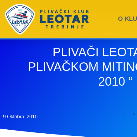
O KL
PLIVAČI LEOT
PLIVAČKOM MITIN
2010 “
9 Oktobra, 2010