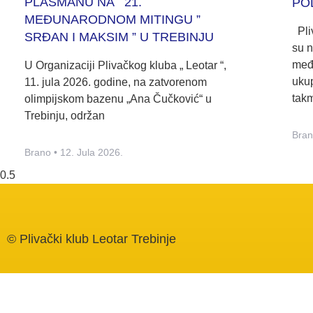
PLASMANU NA 21.
PO
MEĐUNARODNOM MITINGU ”
Pliv
SRĐAN I MAKSIM ” U TREBINJU
su n
međ
U Organizaciji Plivačkog kluba „ Leotar “,
ukup
11. jula 2026. godine, na zatvorenom
tak
olimpijskom bazenu „Ana Čučković“ u
Trebinju, održan
Bra
Brano
12. Jula 2026.
© Plivački klub Leotar Trebinje