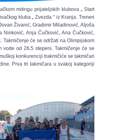
kom mitingu prijateljskih klubova „ Start
livačkog kluba „ Zvezda “ iz Kranja. Treneri
: Jovan Živanić, Gradimir Miladinović, Aljoša
na Ninković, Anja Čučković, Ana Čučković,
ć. Takmičenje će se održati na Olimpijskom
m vode od 26,5 stepeni. Takmičenje će se
 muškoj konkurenciji trakmičiće se takmičari
ne. Prva tri takmičara u svakoj kategoriji