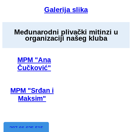
Galerija slika
Međunarodni plivački mitinzi u
organizaciji našeg kluba
MPM "Ana
Čučković"
MPM "Srđan i
Maksim"
387 66 635 515