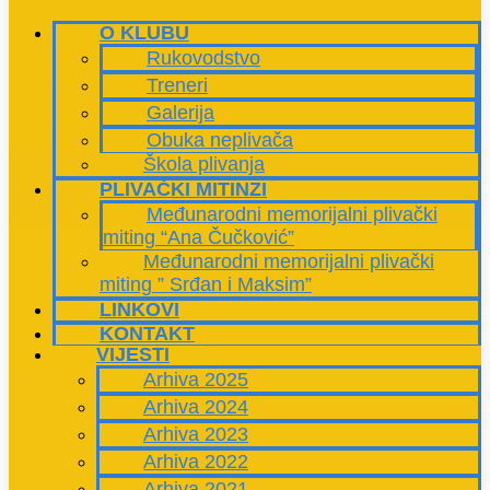
O KLUBU
Rukovodstvo
Treneri
Galerija
Obuka neplivača
Škola plivanja
PLIVAČKI MITINZI
Međunarodni memorijalni plivački
miting “Ana Čučković”
Međunarodni memorijalni plivački
miting ” Srđan i Maksim”
LINKOVI
KONTAKT
VIJESTI
Arhiva 2025
Arhiva 2024
Arhiva 2023
Arhiva 2022
Arhiva 2021