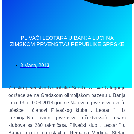
PLIVAČI LEOTARA U BANJA LUCI NA
ZIMSKOM PRVENSTVU REPUBLIKE SRPSKE
8 Marta, 2013
Zimsko prvenstvo Republike Srpske za sve kategorije
održaće se na Gradskom olimpijskom bazenu u Banja
Luci 09 i 10.03.2013.godine.Na ovom prvenstvu uzeće
učešće i članovi Plivačkog kluba „ Leotar “ iz
Trebinja.Na ovom prvenstvu učestvovaće osam
klubova sa 280 takmičara. Plivački klub „ Leotar “ u
Banja Luci će predstavljati Nemanja Mirdinja, Stefan