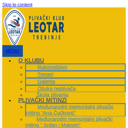
Skip to content
MENU
O KLUBU
Rukovodstvo
Treneri
Galerija
Obuka neplivača
Škola plivanja
PLIVAČKI MITINZI
Međunarodni memorijalni plivački
miting “Ana Čučković”
Međunarodni memorijalni plivački
miting ” Srđan i Maksim”