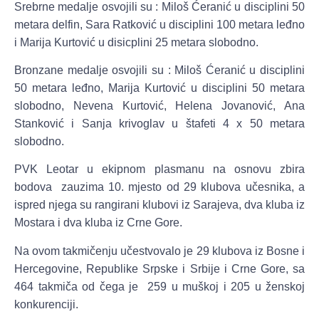
Srebrne medalje osvojili su :
Miloš Ćeranić u disciplini 50
metara delfin, Sara Ratković u disciplini 100 metara leđno
i Marija Kurtović u disicplini 25 metara slobodno.
Bronzane medalje osvojili su :
Miloš Ćeranić u disciplini
50 metara leđno, Marija Kurtović u disciplini 50 metara
slobodno, Nevena Kurtović, Helena Jovanović, Ana
Stanković i Sanja krivoglav u štafeti 4 x 50 metara
slobodno.
PVK Leotar u ekipnom plasmanu na osnovu zbira
bodova zauzima 10. mjesto od 29 klubova učesnika, a
ispred njega su rangirani klubovi iz Sarajeva, dva kluba iz
Mostara i dva kluba iz Crne Gore.
Na ovom takmičenju učestvovalo je 29 klubova iz Bosne i
Hercegovine, Republike Srpske i Srbije i Crne Gore, sa
464 takmiča od čega je 259 u muškoj i 205 u ženskoj
konkurenciji.