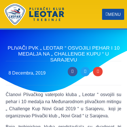
MENU
PLIVAČI PVK „ LEOTAR “ OSVOJILI PEHAR I 10
MEDALJA NA „ CHALLENGE KUPU “ U
SARAJEVU
8 Decembra, 2019
Članovi Plivačkog vaterpolo kluba „ Leotar “ osvojili su
pehar i 10 medalja na Međunarodnom plivačkom mitingu
„ Challenge Kup Novi Grad 2019 “ u Sarajevu, koji je
organizovao Plivački klub „ Novi Grad “ iz Sarajeva.
Boje trebinjskog kluba predstavljala su dvadeset tri