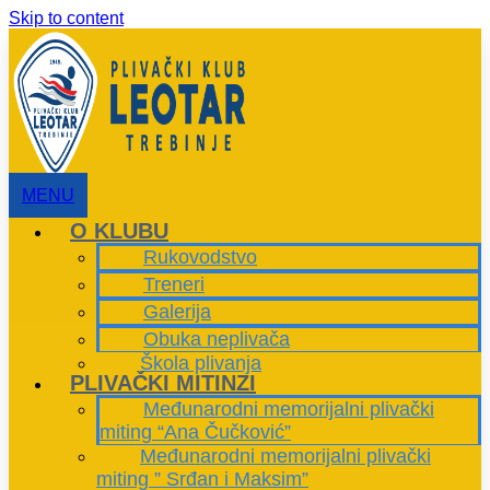
Skip to content
MENU
O KLUBU
Rukovodstvo
Treneri
Galerija
Obuka neplivača
Škola plivanja
PLIVAČKI MITINZI
Međunarodni memorijalni plivački
miting “Ana Čučković”
Međunarodni memorijalni plivački
miting ” Srđan i Maksim”