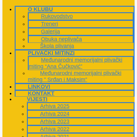
O KLUBU
Rukovodstvo
Treneri
Galerija
Obuka neplivača
Škola plivanja
PLIVAČKI MITINZI
Međunarodni memorijalni plivački
miting “Ana Čučković”
Međunarodni memorijalni plivački
miting ” Srđan i Maksim”
LINKOVI
KONTAKT
VIJESTI
Arhiva 2025
Arhiva 2024
Arhiva 2023
Arhiva 2022
Arhiva 2021