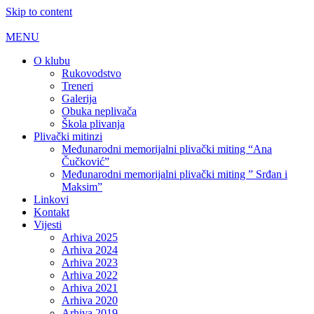
Skip to content
MENU
O klubu
Rukovodstvo
Treneri
Galerija
Obuka neplivača
Škola plivanja
Plivački mitinzi
Međunarodni memorijalni plivački miting “Ana
Čučković”
Međunarodni memorijalni plivački miting ” Srđan i
Maksim”
Linkovi
Kontakt
Vijesti
Arhiva 2025
Arhiva 2024
Arhiva 2023
Arhiva 2022
Arhiva 2021
Arhiva 2020
Arhiva 2019