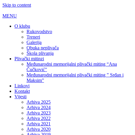
Skip to content
MENU
O klubu
Rukovodstvo
Treneri
Galerija
Obuka neplivača
Škola plivanja
Plivački mitinzi
Međunarodni memorijalni plivački miting “Ana
Čučković”
Međunarodni memorijalni plivački miting ” Srđan i
Maksim”
Linkovi
Kontakt
Vijesti
Arhiva 2025
Arhiva 2024
Arhiva 2023
Arhiva 2022
Arhiva 2021
Arhiva 2020
Arhiva 2019