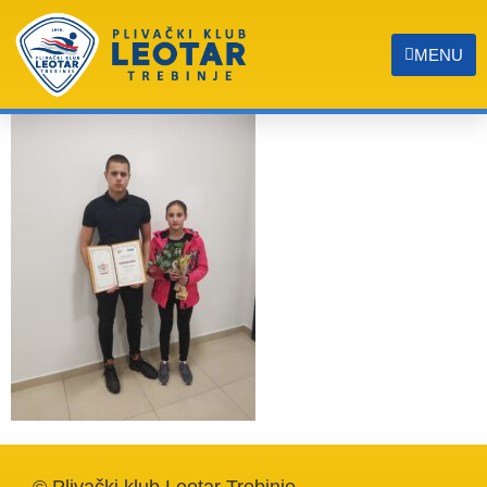
20200213_200354
MENU
© Plivački klub Leotar Trebinje