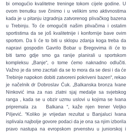
bi omogućio kvalitetne treninge tokom cijele godine. U
ovom trenutku sve činimo i u velikim smo aktivnostima
kada je u pitanju izgradnja zatvorenog plivačkog bazena
u Trebinju. To će omogućiti našim plivačima i ostalim
sportistima da se još kvalitetnije i konfornije bave ovim
sportom. Da li će to biti u sklopu zdanja koga treba da
napravi gospodin Gavrilo Bobar u Bregovima ili će to
biti tamo gdje smo ga ranije planirali u sportskom
kompleksu „Banje“, o tome ćemo naknadno odlučiti.
Važno je da smo zacrtali da se to mora da se desi i da će
Trebinje napokon dobiti zatvoreni pokriveni bazen“, rekao
je načelnik dr Dobroslav Ćuk. „Balkanska bronza Ivane
Ninković ima za nas zlatni sjaj medalje sa svjetskog
ranga , kada se u obzir uzmu uslovi u kojima se Ivana
pripremala za Balkana “, kaže njen trener Veljko
Piljević. “Koliko je vrijedan rezultat u Banjaluci Ivana
isplivala najbolje govore podaci da je ona sa njim izborila
pravo nastupa na evropskom prvenstvu u juniorskoj i