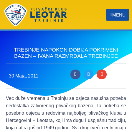
MENU
TREBINJE NAPOKON DOBIJA POKRIVENI
BAZEN – IVANA RAZMRDALA TREBINJCE
30 Maja, 2011
Već duže vremena u Trebinju se osjeća nasušna potreba
nedostatka zatvorenog plivačkog bazena. Ta potreba se
posebno osjeća u redovima najboljeg plivačkog kluba u
Hercegovini – Leotara, koji ima dugu i uspješnu tradiciju,
koja datira još od 1949 godine. Svi drugi veći centri imaju