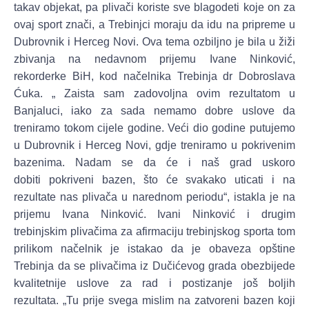
takav objekat, pa plivači koriste sve blagodeti koje on za
ovaj sport znači, a Trebinjci moraju da idu na pripreme u
Dubrovnik i Herceg Novi. Ova tema ozbiljno je bila u žiži
zbivanja na nedavnom prijemu Ivane Ninković,
rekorderke BiH, kod načelnika Trebinja dr Dobroslava
Ćuka. „ Zaista sam zadovoljna ovim rezultatom u
Banjaluci, iako za sada nemamo dobre uslove da
treniramo tokom cijele godine. Veći dio godine putujemo
u Dubrovnik i Herceg Novi, gdje treniramo u pokrivenim
bazenima. Nadam se da će i naš grad uskoro
dobiti pokriveni bazen, što će svakako uticati i na
rezultate nas plivača u narednom periodu“, istakla je na
prijemu Ivana Ninković. Ivani Ninković i drugim
trebinjskim plivačima za afirmaciju trebinjskog sporta tom
prilikom načelnik je istakao da je obaveza opštine
Trebinja da se plivačima iz Dučićevog grada obezbijede
kvalitetnije uslove za rad i postizanje još boljih
rezultata. „Tu prije svega mislim na zatvoreni bazen koji