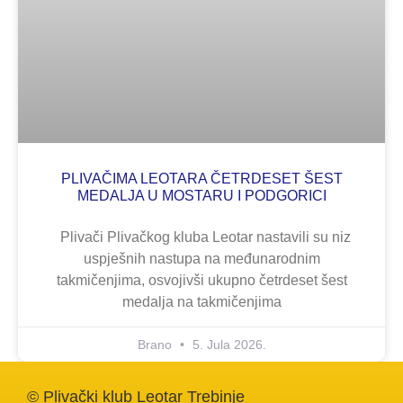
PLIVAČIMA LEOTARA ČETRDESET ŠEST
MEDALJA U MOSTARU I PODGORICI
Plivači Plivačkog kluba Leotar nastavili su niz
uspješnih nastupa na međunarodnim
takmičenjima, osvojivši ukupno četrdeset šest
medalja na takmičenjima
Brano
5. Jula 2026.
© Plivački klub Leotar Trebinje