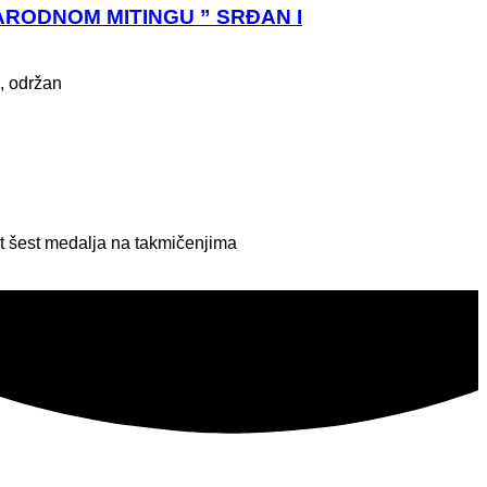
RODNOM MITINGU ” SRĐAN I
, održan
t šest medalja na takmičenjima