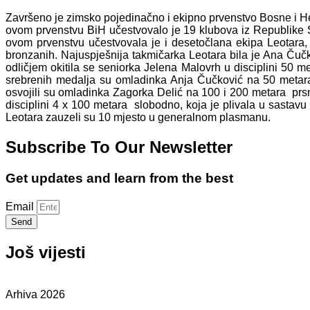
Završeno je zimsko pojedinačno i ekipno prvenstvo Bosne i Herc
ovom prvenstvu BiH učestvovalo je 19 klubova iz Republike S
ovom prvenstvu učestvovala je i desetočlana ekipa Leotara, i
bronzanih. Najuspješnija takmičarka Leotara bila je Ana Čučk
odličjem okitila se seniorka Jelena Malovrh u disciplini 50 
srebrenih medalja su omladinka Anja Čučković na 50 metar
osvojili su omladinka Zagorka Delić na 100 i 200 metara prsn
disciplini 4 x 100 metara slobodno, koja je plivala u sasta
Leotara zauzeli su 10 mjesto u generalnom plasmanu.
Subscribe To Our Newsletter
Get updates and learn from the best
Email
Send
Još vijesti
Arhiva 2026