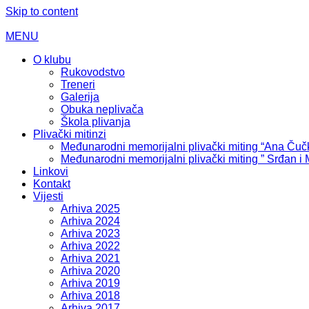
Skip to content
MENU
O klubu
Rukovodstvo
Treneri
Galerija
Obuka neplivača
Škola plivanja
Plivački mitinzi
Međunarodni memorijalni plivački miting “Ana Čuč
Međunarodni memorijalni plivački miting ” Srđan i
Linkovi
Kontakt
Vijesti
Arhiva 2025
Arhiva 2024
Arhiva 2023
Arhiva 2022
Arhiva 2021
Arhiva 2020
Arhiva 2019
Arhiva 2018
Arhiva 2017