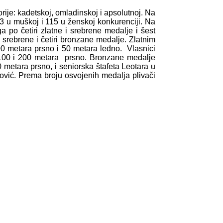
rije: kadetskoj, omladinskoj i apsolutnoj. Na
 u muškoj i 115 u ženskoj konkurenciji. Na
 po četiri zlatne i srebrene medalje i šest
 srebrene i četiri bronzane medalje. Zlatnim
00 metara prsno i 50 metara leđno. Vlasnici
 100 i 200 metara prsno. Bronzane medalje
metara prsno, i seniorska štafeta Leotara u
ović. Prema broju osvojenih medalja plivači