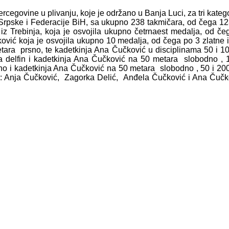
egovine u plivanju, koje je održano u Banja Luci, za tri katego
rpske i Federacije BiH, sa ukupno 238 takmičara, od čega 123
z Trebinja, koja je osvojila ukupno četrnaest medalja, od čega
ović koja je osvojila ukupno 10 medalja, od čega po 3 zlatne i
metara prsno, te kadetkinja Ana Čučković u disciplinama 50 i 1
a delfin i kadetkinja Ana Čučković na 50 metara slobodno ,
o i kadetkinja Ana Čučković na 50 metara slobodno , 50 i 200 
vu : Anja Čučković, Zagorka Delić, Anđela Čučković i Ana Čučk