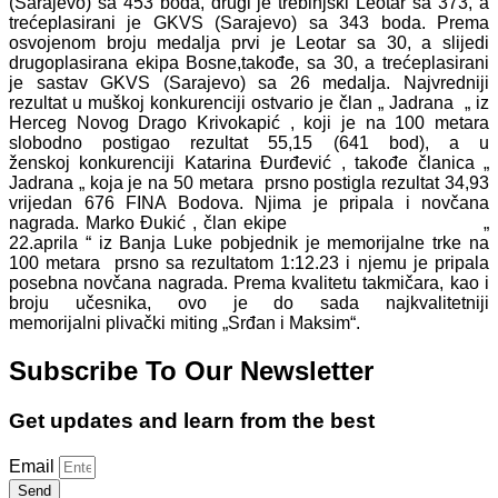
(Sarajevo) sa 453 boda, drugi je trebinjski Leotar sa 373, a
trećeplasirani je GKVS (Sarajevo) sa 343 boda. Prema
osvojenom broju medalja prvi je Leotar sa 30, a slijedi
drugoplasirana ekipa Bosne,takođe, sa 30, a trećeplasirani
je sastav GKVS (Sarajevo) sa 26 medalja. Najvredniji
rezultat u muškoj konkurenciji ostvario je član „ Jadrana „ iz
Herceg Novog Drago Krivokapić , koji je na 100 metara
slobodno postigao rezultat 55,15 (641 bod), a u
ženskoj konkurenciji Katarina Đurđević , takođe članica „
Jadrana „ koja je na 50 metara prsno postigla rezultat 34,93
vrijedan 676 FINA Bodova. Njima je pripala i novčana
nagrada. Marko Đukić , član ekipe „
22.aprila “ iz Banja Luke pobjednik je memorijalne trke na
100 metara prsno sa rezultatom 1:12.23 i njemu je pripala
posebna novčana nagrada. Prema kvalitetu takmičara, kao i
broju učesnika, ovo je do sada najkvalitetniji
memorijalni plivački miting „Srđan i Maksim“.
Subscribe To Our Newsletter
Get updates and learn from the best
Email
Send