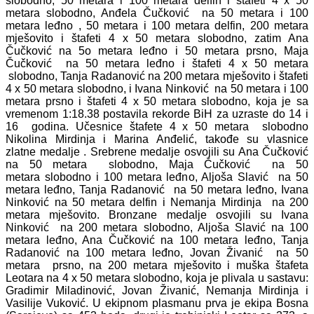
slobodno, 50 metara i 100 metara delfin i štafeti 4 x 50
metara slobodno, Anđela Čučković na 50 metara i 100
metara leđno , 50 metara i 100 metara delfin, 200 metara
mješovito i štafeti 4 x 50 metara slobodno, zatim Ana
Čučković na 5o metara leđno i 50 metara prsno, Maja
Čučković na 50 metara leđno i štafeti 4 x 50 metara
slobodno, Tanja Radanović na 200 metara mješovito i štafeti
4 x 50 metara slobodno, i Ivana Ninković na 50 metara i 100
metara prsno i štafeti 4 x 50 metara slobodno, koja je sa
vremenom 1:18.38 postavila rekorde BiH za uzraste do 14 i
16 godina. Učesnice štafete 4 x 50 metara slobodno
Nikolina Mirdinja i Marina Anđelić, takođe su vlasnice
zlatne medalje . Srebrene medalje osvojili su Ana Čučković
na 50 metara slobodno, Maja Čučković na 50
metara slobodno i 100 metara leđno, Aljoša Slavić na 50
metara leđno, Tanja Radanović na 50 metara leđno, Ivana
Ninković na 50 metara delfin i Nemanja Mirdinja na 200
metara mješovito. Bronzane medalje osvojili su Ivana
Ninković na 200 metara slobodno, Aljoša Slavić na 100
metara leđno, Ana Čučković na 100 metara leđno, Tanja
Radanović na 100 metara leđno, Jovan Živanić na 50
metara prsno, na 200 metara mješovito i muška štafeta
Leotara na 4 x 50 metara slobodno, koja je plivala u sastavu:
Gradimir Miladinović, Jovan Živanić, Nemanja Mirdinja i
Vasilije Vuković. U ekipnom plasmanu prva je ekipa Bosna