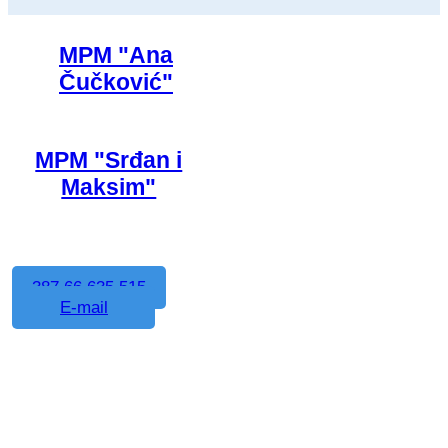
MPM "Ana
Čučković"
MPM "Srđan i
Maksim"
387 66 635 515
E-mail