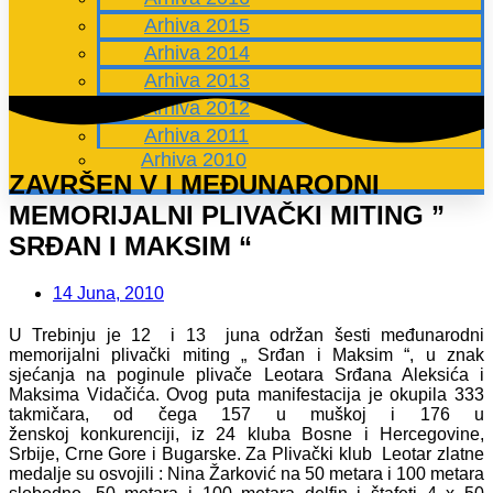
Arhiva 2015
Arhiva 2014
Arhiva 2013
Arhiva 2012
Arhiva 2011
Arhiva 2010
ZAVRŠEN V I MEĐUNARODNI
MEMORIJALNI PLIVAČKI MITING ”
SRĐAN I MAKSIM “
14 Juna, 2010
U Trebinju je 12 i 13 juna održan šesti međunarodni
memorijalni plivački miting „ Srđan i Maksim “, u znak
sjećanja na poginule plivače Leotara Srđana Aleksića i
Maksima Vidačića. Ovog puta manifestacija je okupila 333
takmičara, od čega 157 u muškoj i 176 u
ženskoj konkurenciji, iz 24 kluba Bosne i Hercegovine,
Srbije, Crne Gore i Bugarske. Za Plivački klub Leotar zlatne
medalje su osvojili : Nina Žarković na 50 metara i 100 metara