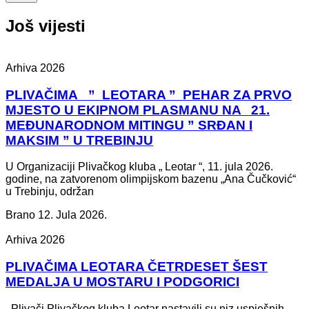
Još vijesti
Arhiva 2026
PLIVAČIMA ” LEOTARA ” PEHAR ZA PRVO
MJESTO U EKIPNOM PLASMANU NA 21.
MEĐUNARODNOM MITINGU ” SRĐAN I
MAKSIM ” U TREBINJU
U Organizaciji Plivačkog kluba „ Leotar “, 11. jula 2026.
godine, na zatvorenom olimpijskom bazenu „Ana Čučković“
u Trebinju, održan
Brano
12. Jula 2026.
Arhiva 2026
PLIVAČIMA LEOTARA ČETRDESET ŠEST
MEDALJA U MOSTARU I PODGORICI
Plivači Plivačkog kluba Leotar nastavili su niz uspješnih