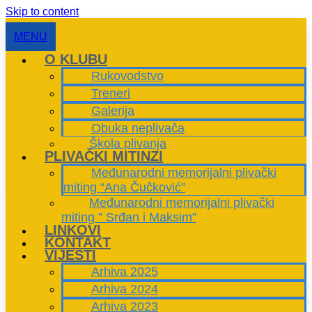
Skip to content
MENU
O KLUBU
Rukovodstvo
Treneri
Galerija
Obuka neplivača
Škola plivanja
PLIVAČKI MITINZI
Međunarodni memorijalni plivački
miting “Ana Čučković”
Međunarodni memorijalni plivački
miting ” Srđan i Maksim”
LINKOVI
KONTAKT
VIJESTI
Arhiva 2025
Arhiva 2024
Arhiva 2023