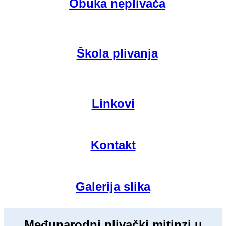
Obuka neplivača
Škola plivanja
Linkovi
Kontakt
Galerija slika
Međunarodni plivački mitinzi u