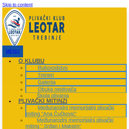
Skip to content
MENU
O KLUBU
Rukovodstvo
Treneri
Galerija
Obuka neplivača
Škola plivanja
PLIVAČKI MITINZI
Međunarodni memorijalni plivački
miting “Ana Čučković”
Međunarodni memorijalni plivački
miting ” Srđan i Maksim”