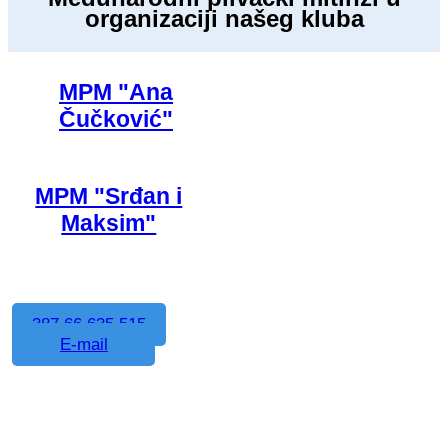
organizaciji našeg kluba
MPM "Ana
Čučković"
MPM "Srđan i
Maksim"
387 66 635 515
E-mail