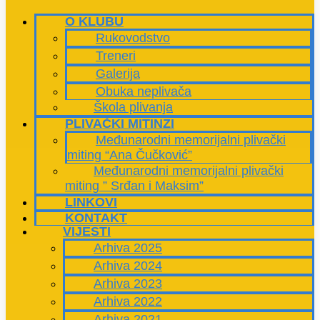
O KLUBU
Rukovodstvo
Treneri
Galerija
Obuka neplivača
Škola plivanja
PLIVAČKI MITINZI
Međunarodni memorijalni plivački
miting “Ana Čučković”
Međunarodni memorijalni plivački
miting ” Srđan i Maksim”
LINKOVI
KONTAKT
VIJESTI
Arhiva 2025
Arhiva 2024
Arhiva 2023
Arhiva 2022
Arhiva 2021