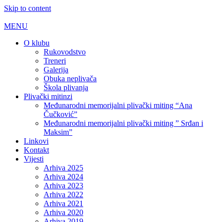
Skip to content
MENU
O klubu
Rukovodstvo
Treneri
Galerija
Obuka neplivača
Škola plivanja
Plivački mitinzi
Međunarodni memorijalni plivački miting “Ana
Čučković”
Međunarodni memorijalni plivački miting ” Srđan i
Maksim”
Linkovi
Kontakt
Vijesti
Arhiva 2025
Arhiva 2024
Arhiva 2023
Arhiva 2022
Arhiva 2021
Arhiva 2020
Arhiva 2019